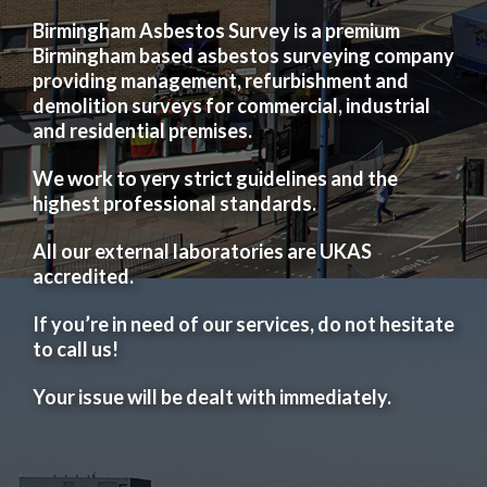
Birmingham Asbestos Survey is a premium
Birmingham based asbestos surveying company
providing management, refurbishment and
demolition surveys for commercial, industrial
and residential premises.
We work to very strict guidelines and the
highest professional standards.
All our external laboratories are UKAS
accredited.
If you’re in need of our services, do not hesitate
to call us!
Your issue will be dealt with immediately.