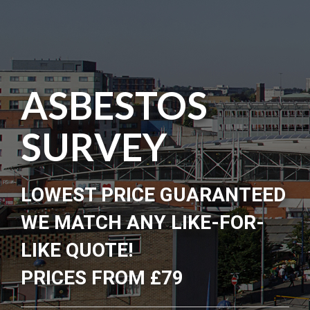
ASBESTOS
SURVEY
LOWEST PRICE GUARANTEED
WE MATCH ANY LIKE-FOR-
LIKE QUOTE!
PRICES FROM £79