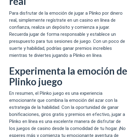
real
Para disfrutar de la emoción de jugar a Plinko por dinero
real, simplemente regístrate en un casino en línea de
confianza, realiza un depósito y comienza a jugar.
Recuerda jugar de forma responsable y establece un
presupuesto para tus sesiones de juego. Con un poco de
suerte y habilidad, podrías ganar premios increíbles
mientras te diviertes jugando a Plinko en línea.
Experimenta la emoción de
Plinko juego
En resumen, el Plinko juego es una experiencia
emocionante que combina la emoción del azar con la
estrategia de la habilidad. Con la oportunidad de ganar
bonificaciones, giros gratis y premios en efectivo, jugar a
Plinko en línea es una excelente manera de disfrutar de
los juegos de casino desde la comodidad de tu hogar. ¡No
esperes más y comienza tu emocionante aventura de