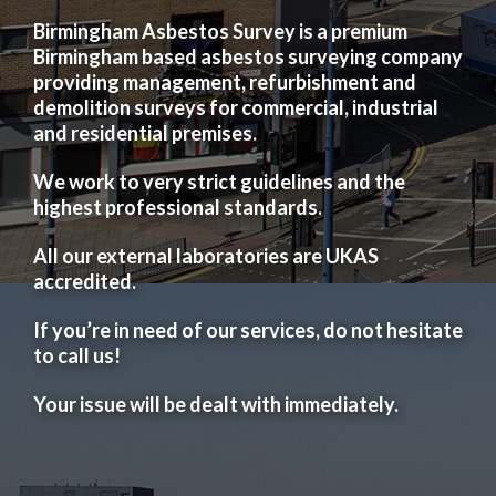
Birmingham Asbestos Survey is a premium
Birmingham based asbestos surveying company
providing management, refurbishment and
demolition surveys for commercial, industrial
and residential premises.
We work to very strict guidelines and the
highest professional standards.
All our external laboratories are UKAS
accredited.
If you’re in need of our services, do not hesitate
to call us!
Your issue will be dealt with immediately.