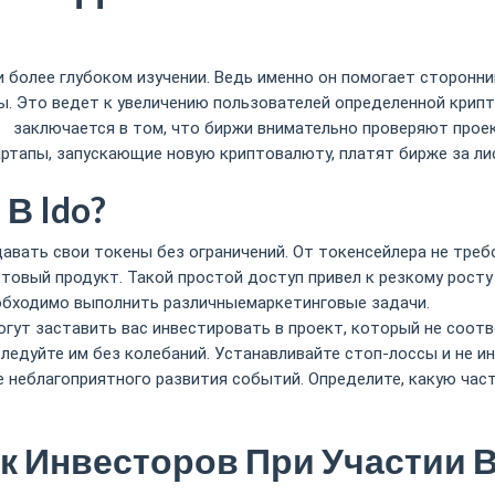
и более глубоком изучении. Ведь именно он помогает сторонн
ы. Это ведет к увеличению пользователей определенной крип
то
заключается в том, что биржи внимательно проверяют проек
ртапы, запускающие новую криптовалюту, платят бирже за ли
В Ido?
давать свои токены без ограничений. От токенсейлера не тре
овый продукт. Такой простой доступ привел к резкому росту
еобходимо выполнить различныемаркетинговые задачи.
гут заставить вас инвестировать в проект, который не соот
 следуйте им без колебаний. Устанавливайте стоп-лоссы и не и
 неблагоприятного развития событий. Определите, какую час
к Инвесторов При Участии 