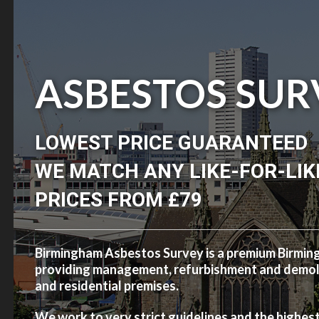
ASBESTOS SUR
LOWEST PRICE GUARANTEED
WE MATCH ANY LIKE-FOR-LIK
PRICES FROM £79
Birmingham Asbestos Survey is a premium Birmi
providing management, refurbishment and demolit
and residential premises.
We work to very strict guidelines and the highes