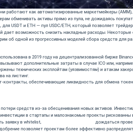
ни работают как автоматизированные маркетмейкеры (АММ), 
ерам обменивать активы прямо из пула, не дожидаясь покупат
р, для USDT и ЕТН — пул USDC/ETH, который позволяет трейде
й дает возможность снизить накладные расходы. Некоторые с
рим об одной из прогрессивных моделей сбора средств для р
спользована в 2019 году на децентрализованной бирже Binance
 вызывают дополнительные затраты в случае ICO или, например
жены технических эксплойтам (уязвимостям) и атакам хакер
а на листинг.
т-контракты, обеспечивающие ликвидность для обмена токен
ай потери средств из-за обесценивания новых активов. Инвес
А инвестиции в стартапы и малознакомые проекты рискованны 
 заявку в whitelist,
https://www.xcritical.com/
дождаться провед
добрение позволяет проектам более эффективно распределять 