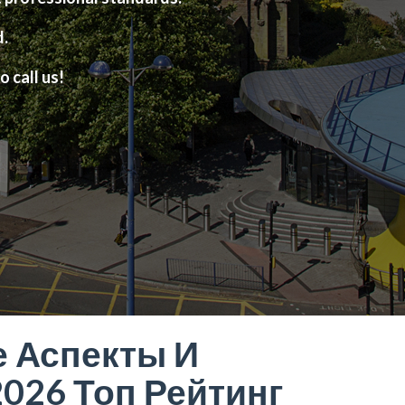
d.
o call us!
е Аспекты И
026 Топ Рейтинг