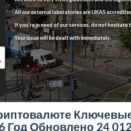
All our external laboratories are UKAS accredite
If you’re in need of our services, do not hesitate t
Your issue will be dealt with immediately.
 Криптовалюте Ключевы
6 Год Обновлено 24 012