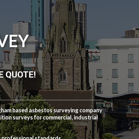
VEY
E QUOTE!
ngham based asbestos surveying company
ion surveys for commercial, industrial
t professional standards.