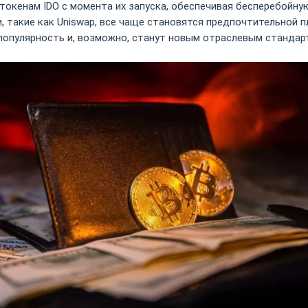
кенам IDO с момента их запуска, обеспечивая бесперебойную
, такие как Uniswap, все чаще становятся предпочтительной 
 популярность и, возможно, станут новым отраслевым стандар